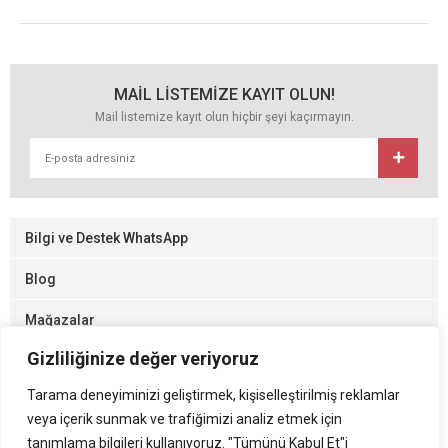
MAİL LİSTEMİZE KAYIT OLUN!
Mail listemize kayıt olun hiçbir şeyi kaçırmayın.
Bilgi ve Destek WhatsApp
Blog
Mağazalar
Gizliliğinize değer veriyoruz
Gizlilik ve Kullanım
Tarama deneyiminizi geliştirmek, kişiselleştirilmiş reklamlar
veya içerik sunmak ve trafiğimizi analiz etmek için
Sistemimizde yer alan kullanıcıların oluşturduğu tüm içerik, görüş ve
tanımlama bilgileri kullanıyoruz. "Tümünü Kabul Et"i
bilgilerin doğruluğu, eksiksiz ve değişmez olduğu, yayınlanması ile