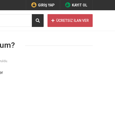
GİRİŞ YAP
KAYIT OL
ÜCRETSİZ İLAN VER
rum?
ruldu.
er