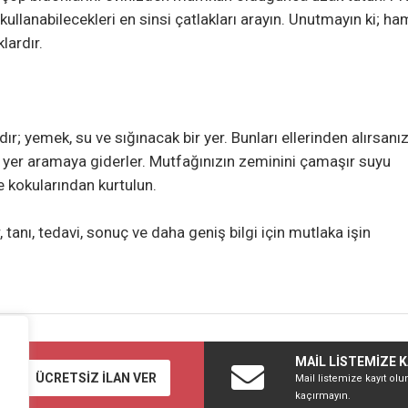
kullanabilecekleri en sinsi çatlakları arayın. Unutmayın ki; 
lardır.
 yemek, su ve sığınacak bir yer. Bunları ellerinden alırsanız
r yer aramaya giderler. Mutfağınızın zeminini çamaşır suyu
ve kokularından kurtulun.
 tanı, tedavi, sonuç ve daha geniş bilgi için mutlaka işin
MAİL LİSTEMİZE K
ÜCRETSİZ İLAN VER
Mail listemize kayıt olu
kaçırmayın.