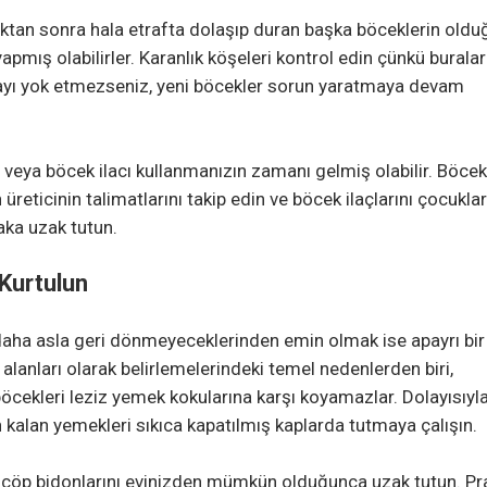
tan sonra hala etrafta dolaşıp duran başka böceklerin oldu
yapmış olabilirler. Karanlık köşeleri kontrol edin çünkü buralar
vayı yok etmezseniz, yeni böcekler sorun yaratmaya devam
veya böcek ilacı kullanmanızın zamanı gelmiş olabilir. Böcek
 üreticinin talimatlarını takip edin ve böcek ilaçlarını çocuklar
aka uzak tutun.
Kurtulun
daha asla geri dönmeyeceklerinden emin olmak ise apayrı bir
lanları olarak belirlemelerindeki temel nedenlerden biri,
cekleri leziz yemek kokularına karşı koyamazlar. Dolayısıyl
alan yemekleri sıkıca kapatılmış kaplarda tutmaya çalışın.
 çöp bidonlarını evinizden mümkün olduğunca uzak tutun. Pr