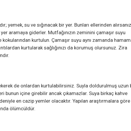
 yemek, su ve sığınacak bir yer. Bunları ellerinden alırsanız
r yer aramaya giderler. Mutfağınızın zeminini çamaşır suyu
arı ve kokularından kurtulun. Çamaşır suyu aynı zamanda hamam
lıntılardan kurtularak sağlığınızı da korumuş olursunuz. Zira
ndır.
erek de onlardan kurtulabilirsiniz. Suyla doldurulmuş uzun 
 bunun içine girebilir ancak çıkamazlar. Suya birkaç kahve
edeniyle en cazip yemler olacaktır. Yapılan araştırmalara göre
ında ölümcüldür.