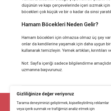
düşünün ve kapı çerçevelerinde içeri sızmak için 
böcekleri çok küçük ve bir o kadar da sinsi yaratık
Hamam Böcekleri Neden Gelir?
Hamam böcekleri için olmazsa olmaz üç şey vardır;
onlar da kendilerine yaşamak için daha uygun bi
kullanarak temizleyin. Yemek artıkları, kırıntıları 
Not: Sayfa içeriği sadece bilgilendirme amaçlıdır,
uzmanına başvurunuz.
Gizliliğinize değer veriyoruz
İLANINIZI MİLYONLARA ULAŞTIRIN !
Tarama deneyiminizi geliştirmek, kişiselleştirilmiş reklamlar
Ürününüzü ücretsiz yayınlayarak milyonlarca kişiye
ulaştırın.
veya içerik sunmak ve trafiğimizi analiz etmek için