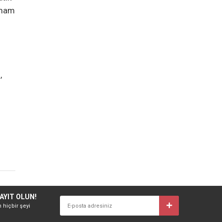
hamam
,
AYIT OLUN!
n hiçbir şeyi