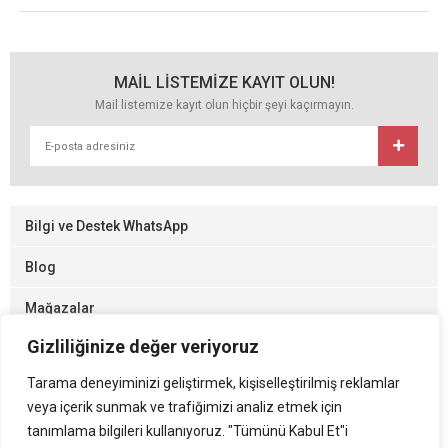
MAİL LİSTEMİZE KAYIT OLUN!
Mail listemize kayıt olun hiçbir şeyi kaçırmayın.
Bilgi ve Destek WhatsApp
Blog
Mağazalar
Gizliliğinize değer veriyoruz
Gizlilik ve Kullanım
Tarama deneyiminizi geliştirmek, kişiselleştirilmiş reklamlar
veya içerik sunmak ve trafiğimizi analiz etmek için
Sistemimizde yer alan kullanıcıların oluşturduğu tüm içerik, görüş ve
tanımlama bilgileri kullanıyoruz. "Tümünü Kabul Et"i
bilgilerin doğruluğu, eksiksiz ve değişmez olduğu, yayınlanması ile