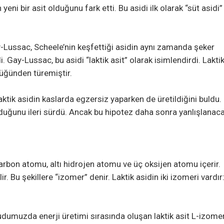
 yeni bir asit olduğunu fark etti. Bu asidi ilk olarak “süt asidi”
Lussac, Scheele’nin keşfettiği asidin aynı zamanda şeker
ay-Lussac, bu asidi “laktik asit” olarak isimlendirdi. Lakti
cüğünden türemiştir.
ktik asidin kaslarda egzersiz yaparken de üretildiğini buldu.
duğunu ileri sürdü. Ancak bu hipotez daha sonra yanlışlanacak
rbon atomu, altı hidrojen atomu ve üç oksijen atomu içerir.
ir. Bu şekillere “izomer” denir. Laktik asidin iki izomeri vardır:
dumuzda enerji üretimi sırasında oluşan laktik asit L-izomer