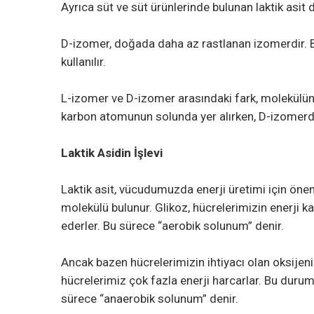
Ayrıca süt ve süt ürünlerinde bulunan laktik asit 
D-izomer, doğada daha az rastlanan izomerdir. Baz
kullanılır.
L-izomer ve D-izomer arasındaki fark, molekülün
karbon atomunun solunda yer alırken, D-izomerde
Laktik Asidin İşlevi
Laktik asit, vücudumuzda enerji üretimi için önem
molekülü bulunur. Glikoz, hücrelerimizin enerji k
ederler. Bu sürece “aerobik solunum” denir.
Ancak bazen hücrelerimizin ihtiyacı olan oksijen
hücrelerimiz çok fazla enerji harcarlar. Bu duru
sürece “anaerobik solunum” denir.