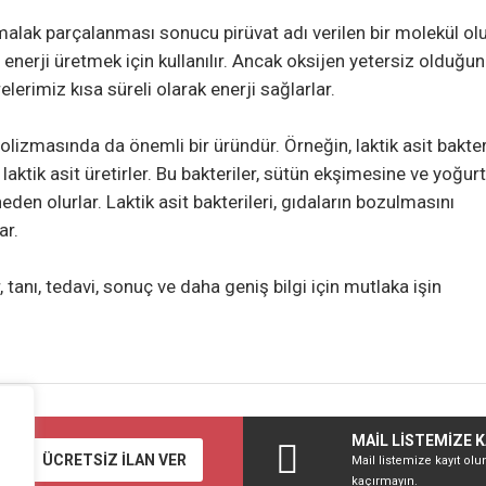
alak parçalanması sonucu pirüvat adı verilen bir molekül olu
nerji üretmek için kullanılır. Ancak oksijen yetersiz olduğun
elerimiz kısa süreli olarak enerji sağlarlar.
olizmasında da önemli bir üründür. Örneğin, laktik asit bakter
 laktik asit üretirler. Bu bakteriler, sütün ekşimesine ve yoğurt
eden olurlar. Laktik asit bakterileri, gıdaların bozulmasını
ar.
 tanı, tedavi, sonuç ve daha geniş bilgi için mutlaka işin
MAİL LİSTEMİZE K
ÜCRETSİZ İLAN VER
Mail listemize kayıt olu
kaçırmayın.