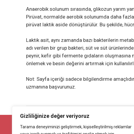
Anaerobik solunum sırasında, glikozun yarım yam
Pirüvat, normalde aerobik solunumda daha fazla e
pirüvat laktik aside dönüştürülür. Bu şekilde, hücr
Laktik asit, aynı zamanda bazı bakterilerin metab
adı verilen bir grup bakteri, süt ve süt ürünlerinde
peynir, kefir gibi fermente gıdaların oluşmasına n
önlemek ve besin değerini artırmak için kullanılırl
Not: Sayfa içeriği sadece bilgilendirme amaçlıdır,
uzmanına başvurunuz.
Gizliliğinize değer veriyoruz
İLANINIZI MİLYONLARA ULAŞTIRIN !
Tarama deneyiminizi geliştirmek, kişiselleştirilmiş reklamlar
Ürününüzü ücretsiz yayınlayarak milyonlarca kişiye
ulaştırın.