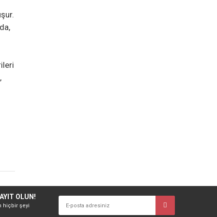
şur.
da,
ileri
,
AYIT OLUN!
n hiçbir şeyi