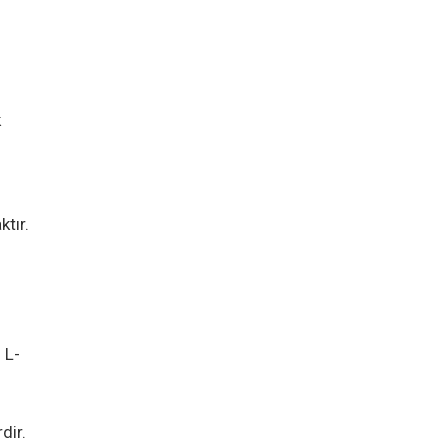
k
tır.
 L-
dir.