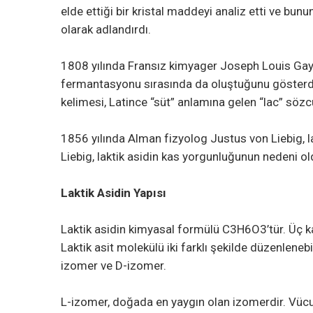
elde ettiği bir kristal maddeyi analiz etti ve bunun
olarak adlandırdı.
1808 yılında Fransız kimyager Joseph Louis Gay-
fermantasyonu sırasında da oluştuğunu gösterdi. G
kelimesi, Latince “süt” anlamına gelen “lac” söz
1856 yılında Alman fizyolog Justus von Liebig, la
Liebig, laktik asidin kas yorgunluğunun nedeni ol
Laktik Asidin Yapısı
Laktik asidin kimyasal formülü C3H6O3’tür. Üç ka
Laktik asit molekülü iki farklı şekilde düzenlenebil
izomer ve D-izomer.
L-izomer, doğada en yaygın olan izomerdir. Vücu