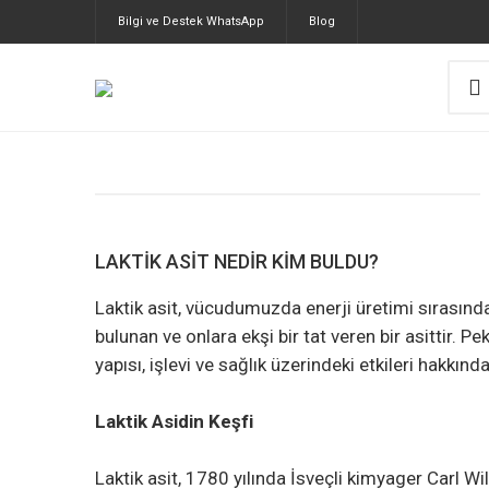
Bilgi ve Destek WhatsApp
Blog
LAKTIK ASIT NEDIR KIM BULDU?
Laktik asit, vücudumuzda enerji üretimi sırasında 
bulunan ve onlara ekşi bir tat veren bir asittir. Pek
yapısı, işlevi ve sağlık üzerindeki etkileri hakkınd
Laktik Asidin Keşfi
Laktik asit, 1780 yılında İsveçli kimyager Carl W