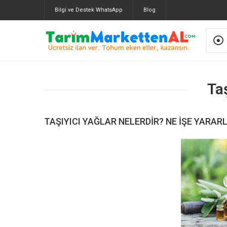
Bilgi ve Destek WhatsApp
Blog
Taş
TAŞIYICI YAĞLAR NELERDIR? NE İŞE YARAR