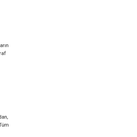
ların
raf
dan,
. Tüm