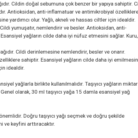
ıdır. Cildin doğal sebumuna çok benzer bir yapıya sahiptir. Ci
dır. Antioksidan, anti-inflamatuar ve antimikrobiyal özellikler
ne yardımcı olur. Yağlı, akneli ve hassas ciltler için idealdir.
r. Cildi yumuşatır, nemlendirir ve besler. Antioksidan, anti-
. Esansiyel yağların cilde daha iyi nüfuz etmesini sağlar. Kuru,
 yağıdır. Cildi derinlemesine nemlendirir, besler ve onarır.
elliklere sahiptir. Esansiyel yağların cilde daha iyi emilmesi
in idealdir.
yel yağlarla birlikte kullanılmalıdır. Taşıyıcı yağların miktarı
. Genel olarak, 30 ml taşıyıcı yağa 15 damla esansiyel yağ
çok önemlidir. Doğru taşıyıcı yağı seçmek ve doğru şekilde
 ve keyfini arttıracaktır.