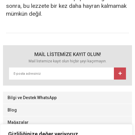
sonra, bu lezzete bir kez daha hayran kalmamak
mümkün değil.
MAİL LİSTEMİZE KAYIT OLUN!
Mail listemize kayıt olun hiçbir şeyi kaçırmayın.
Bilgi ve Destek WhatsApp
Blog
Mağazalar
Gizliliğinize değer veriyoruz
Gizlilik ve Kullanım