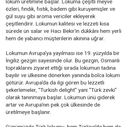
lokum üretimine başlar. Lokuma çeşitli meyve
özleri, fındık, fıstık, badem gibi kuruyemişler ve
gül suyu gibi aroma vericiler ekleyerek
çeşitlendirir. Lokumun kalitesi ve lezzeti kısa
sürede ün salar ve Hacı Bekir’in dükkânı hem yerli
hem de yabancı müşterilerin akınına uğrar.
Lokumun Avrupa’ya yayılması ise 19. yüzyılda bir
İngiliz gezgin sayesinde olur. Bu gezgin, Osmanlı
topraklarını ziyaret ettiği sırada lokumun tadına
bayılır ve ülkesine dönerken yanında bolca lokum
götürür. Avrupa’da da ilgi gören bu lezzetli
şekerlemeler, “Turkish delight” yani “Türk zevki”
olarak tanınmaya başlar. Lokumun ünü giderek
artar ve Avrupa’nın pek çok ülkesinde de
üretilmeye başlanır.
Günümüzde Türk lokumu, hem Türkiye’de hem de