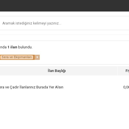
unda
1 ilan
bulundu.
x
Sera ve Ekipmanları
İlan Başlığı
Fi
ra ve Çadır İlanlarınız Burada Yer Alsın
0,0