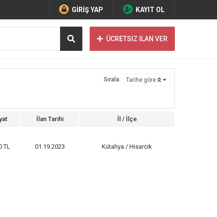
GİRİŞ YAP
KAYIT OL
ÜCRETSİZ İLAN VER
Sırala:
Tarihe göre
yat
İlan Tarihi
İl / İlçe
0 TL
01.19.2023
Kütahya / Hisarcık