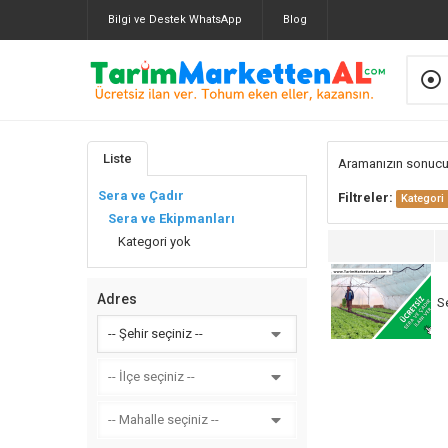
Bilgi ve Destek WhatsApp
Blog
Liste
Aramanızın sonuc
Sera ve Çadır
Filtreler:
Kategori
Sera ve Ekipmanları
Kategori yok
Adres
Se
-- Şehir seçiniz --
-- İlçe seçiniz --
-- Mahalle seçiniz --