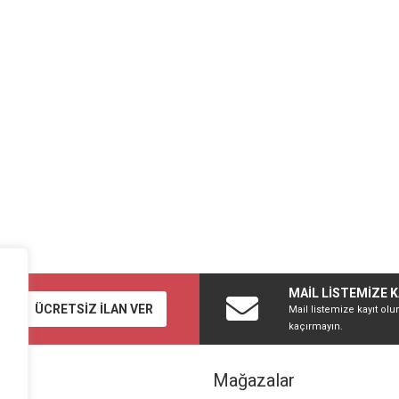
MAİL LİSTEMİZE K
ÜCRETSİZ İLAN VER
Mail listemize kayıt olu
kaçırmayın.
Mağazalar