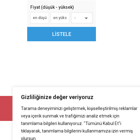
Fiyat (düşük - yüksek)
-
LİSTELE
Gizliliğinize değer veriyoruz
İLANINIZI MİLYONLARA ULAŞTIRIN !
Tarama deneyiminizi geliştirmek, kişiselleştirilmiş reklamlar
Ürününüzü ücretsiz yayınlayarak milyonlarca kişiye
ulaştırın.
veya içerik sunmak ve trafiğimizi analiz etmek için
tanımlama bilgileri kullanıyoruz. "Tümünü Kabul Et"i
tıklayarak, tanımlama bilgilerini kullanmamıza izin vermiş
Bilgi ve Destek WhatsApp
Blog
olursun.