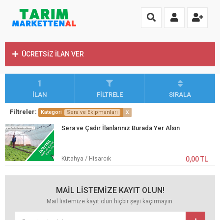
ÜCRETSİZ İLAN VER
1
İLAN
FİLTRELE
SIRALA
Filtreler:
x
Kategori
Sera ve Ekipmanları
Sera ve Çadır İlanlarınız Burada Yer Alsın
Kütahya / Hisarcık
0,00 TL
MAİL LİSTEMİZE KAYIT OLUN!
Mail listemize kayıt olun hiçbir şeyi kaçırmayın.