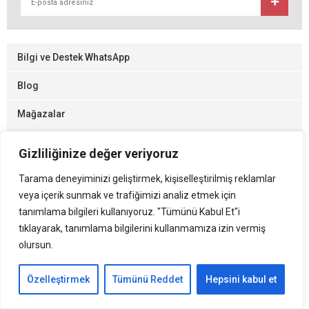
Bilgi ve Destek WhatsApp
Blog
Mağazalar
Gizlilik ve Kullanım
Gizliliğinize değer veriyoruz
Tarama deneyiminizi geliştirmek, kişiselleştirilmiş reklamlar
Sistemimizde yer alan kullanıcıların oluşturduğu tüm içerik, görüş ve
veya içerik sunmak ve trafiğimizi analiz etmek için
bilgilerin doğruluğu, eksiksiz ve değişmez olduğu, yayınlanması ile
ilgili yasal yükümlülükler içeriği oluşturan kullanıcıya aittir. Bu içeriğin,
tanımlama bilgileri kullanıyoruz. "Tümünü Kabul Et"i
görüş ve bilgilerin yanlışlık, eksiklik veya yasalarla düzenlenmiş
tıklayarak, tanımlama bilgilerini kullanmamıza izin vermiş
kurallara aykırılığından sitemiz hiçbir şekilde sorumlu değildir.
olursun.
Özelleştirmek
Tümünü Reddet
Hepsini kabul et